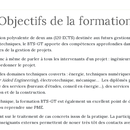
Objectifs de la formatio
n polyvalente de deux ans (120 ECTS) destinée aux futurs gestion
 techniques, le BTS-GT apporte des compétences approfondies dans
 de la gestion de projets.
 à même de parler à tous les intervenants d’un projet : ingénieur
ordonner le projet.
es domaines techniques couverts : énergie, techniques numériques,
 Aided Engineering
), électrotechnique, mécanique… Les diplômés 
es services (bureaux d’études, conseil en énergie…), des services au
on et de la construction.
chnique, la formation BTS-GT est également un excellent point de dé
 ou reprendre une PME.
sur le traitement de cas concrets issus de la pratique. La participa
enseignants externes permettent de nouer très tôt des contacts av